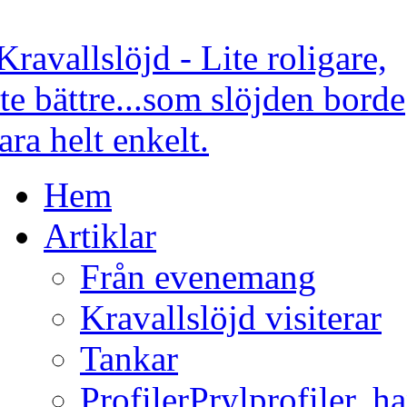
Hem
Artiklar
Från evenemang
Kravallslöjd visiterar
Tankar
Profiler
Prylprofiler, h