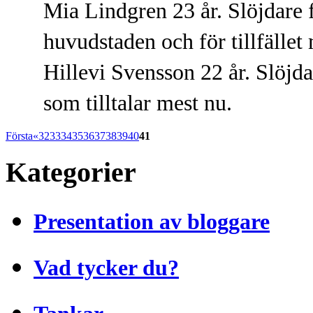
Mia Lindgren 23 år. Slöjdare 
huvudstaden och för tillfället 
Hillevi Svensson 22 år. Slöjda
som tilltalar mest nu.
Första
«
32
33
34
35
36
37
38
39
40
41
Kategorier
Presentation av bloggare
Vad tycker du?