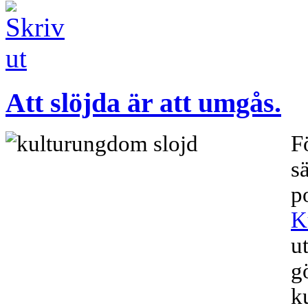
Att slöjda är att umgås.
F
s
po
K
u
g
k