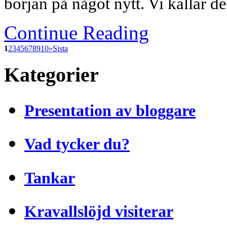
början på något nytt. Vi kallar de
Continue Reading
1
2
3
4
5
6
7
8
9
10
»
Sista
Kategorier
Presentation av bloggare
Vad tycker du?
Tankar
Kravallslöjd visiterar