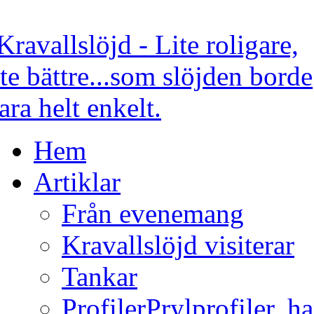
Hem
Artiklar
Från evenemang
Kravallslöjd visiterar
Tankar
Profiler
Prylprofiler, h