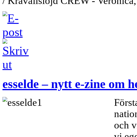
/
Kravallslöjd CREW - Veronica,
esselde – nytt e-zine om 
Först
natio
och v
vi eg