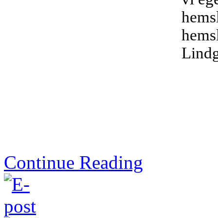
hemsl
hemsl
Lindg
Continue Reading