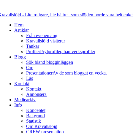
Hem
Artiklar
Från evenemang
Kravallslöjd visiterar
Tankar
Profiler
Prylprofiler, hantverksprofiler
Blogg
Sök bland blogginläggen
Om
Presentationer
Av de som bloggat en vecka.
Läs
Kontakt
Kontakt
Annonsera
Mediearkiv
Info
Konceptet
Bakgrund
Statistik
Om Kravallslöjd
CREW presentation