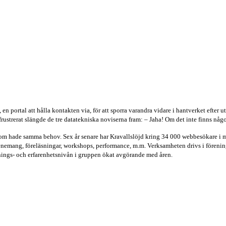
, en portal att hålla kontakten via, för att sporra varandra vidare i hantverket eft
strerat slängde de tre datatekniska noviserna fram: – Jaha! Om det inte finns något 
som hade samma behov. Sex år senare har Kravallslöjd kring 34 000 webbesökare i mån
emang, föreläsningar, workshops, performance, m.m. Verksamheten drivs i föreningsf
ldnings- och erfarenhetsnivån i gruppen ökat avgörande med åren.