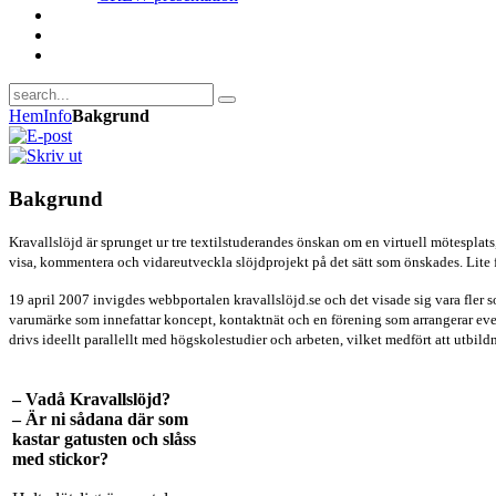
Hem
Info
Bakgrund
Bakgrund
Kravallslöjd är sprunget ur tre textilstuderandes önskan om en virtuell mötesplats
visa, kommentera och vidareutveckla slöjdprojekt på det sätt som önskades. Lite fru
19 april 2007 invigdes webbportalen kravallslöjd.se och det visade sig vara fler 
varumärke som innefattar koncept, kontaktnät och en förening som arrangerar even
drivs ideellt parallellt med högskolestudier och arbeten, vilket medfört att utbi
– Vadå Kravallslöjd?
– Är ni sådana där som
kastar gatusten och slåss
med stickor?