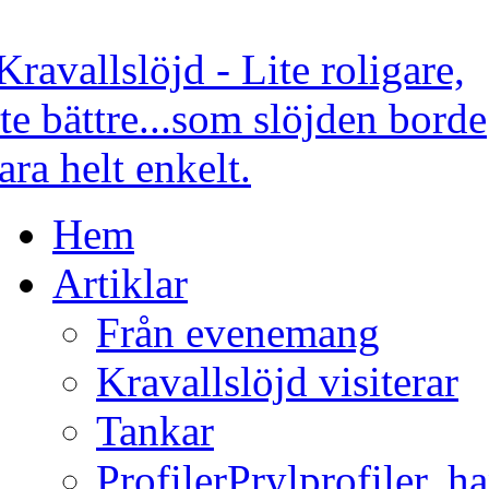
Hem
Artiklar
Från evenemang
Kravallslöjd visiterar
Tankar
Profiler
Prylprofiler, h