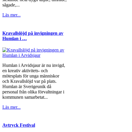
sågade,...
Läs mer...
Kravallslöjd på invigningen av
Humlan i …
Humlan i Arvidsjaur är nu invigd,
en kreativ aktivitets- och
mötesplats för unga människor
och Kravallslöjd var på plats.
Humlan är Sverigeunik då
personal från olika förvaltningar i
kommunen samarbetat...
Läs mer...
Avtryck Festival