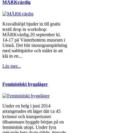
MÄRKvärdig
Kravallslöjd bjuder in till gratis
textil drop in workshop:
MÄRKvärdig.20 september kl.
14-17 på Västerbottens museum i
Umeå. Det blir monogrampärlning
med nabbipärlor och målet är att
klä in en...
Läs mer...
Feministiskt byggläger
Under en helg i juni 2014
arrangerades ett läger där ca 45
kvinnor och transpersoner
tillsammans byggde början på en
feministisk utopi. Under fyra
stekande heta dygn täljde, timrade,