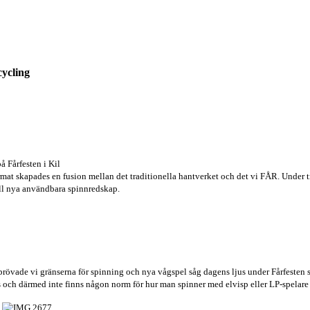
cycling
å Fårfesten i Kil
mat skapades en fusion mellan det traditionella hantverket och det vi FÅR. Under tre
ll nya användbara spinnredskap.
rövade vi gränserna för spinning
och nya vågspel såg dagens ljus under Fårfesten 
ts och därmed inte finns någon norm för hur man spinner med elvisp eller LP-spelare