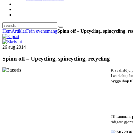
Hem
Artiklar
Från evenemang
Spinn off – Upcycling, spincycling, re
26
aug
2014
Spinn off – Upcycling, spincycling, recycling
Kravallslöjd p
I workshopfor
bygga ihop ti
Tillsammans p
tidigare gjor