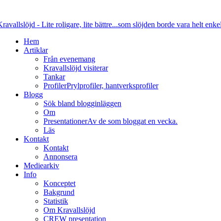
Hem
Artiklar
Från evenemang
Kravallslöjd visiterar
Tankar
Profiler
Prylprofiler, hantverksprofiler
Blogg
Sök bland blogginläggen
Om
Presentationer
Av de som bloggat en vecka.
Läs
Kontakt
Kontakt
Annonsera
Mediearkiv
Info
Konceptet
Bakgrund
Statistik
Om Kravallslöjd
CREW presentation