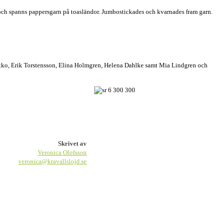
 och spanns pappersgarn på toasländor. Jumbostickades och kvarnades fram garn.
 Jatko, Erik Torstensson, Elina Holmgren, Helena Dahlke samt Mia Lindgren och
Skrivet av
Veronica Olofsson
veronica@kravallslojd.se