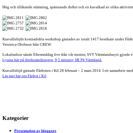
Hög och tillåtande stämning, spännande dofter och en kavalkad av olika aktivite
Kravallslöjds kostnadsfria workshop gästades av totalt 1417 besökare under Fårfe
Veronica Olofsson från CREW.
Lokalradion sände Eftermiddag live från vår monter, SVT Värmlandsnytt gjorde ett
Lyssna här på direktsändningen, 9,5 minuter, SR P4 Värmland.
Kravallslöjd gästade Fårfesten i Kil 28 februari – 2 mars 2014.
I ett samarbete me
Läs mer här om Fårfest i Kil
Kategorier
Presentation av bloggare