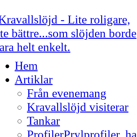
Hem
Artiklar
Från evenemang
Kravallslöjd visiterar
Tankar
Profiler
Prylprofiler, h