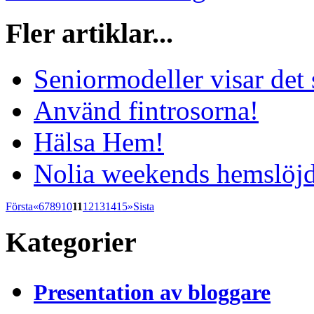
Fler artiklar...
Seniormodeller visar det 
Använd fintrosorna!
Hälsa Hem!
Nolia weekends hemslöj
Första
«
6
7
8
9
10
11
12
13
14
15
»
Sista
Kategorier
Presentation av bloggare