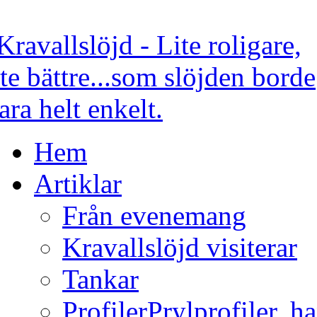
Hem
Artiklar
Från evenemang
Kravallslöjd visiterar
Tankar
Profiler
Prylprofiler, h